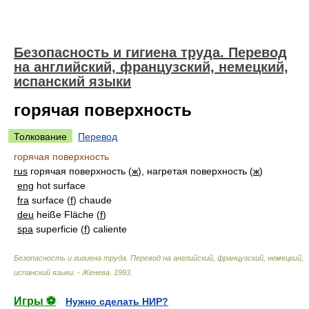
Безопасность и гигиена труда. Перевод
на английский, французский, немецкий,
испанский языки
горячая поверхность
Толкование
Перевод
горячая поверхность
rus
горячая поверхность (
ж
), нагретая поверхность (
ж
)
eng
hot surface
fra
surface (
f
) chaude
deu
heiße Fläche (
f
)
spa
superficie (
f
) caliente
Безопасность и гигиена труда. Перевод на английский, французский, немецкий,
испанский языки. - Женева
.
1993
.
Игры ⚽
Нужно сделать НИР?